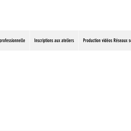
La vidéo accessible à tous
professionnelle
Inscriptions aux ateliers
Production vidéos Réseaux s