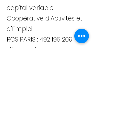
capital variable
Coopérative d’Activités et
d’Emploi
RCS PARIS :
492 196 209
Siège social : 70, rue
Amelot, 75011 Paris
Tel:
01 53 19 96 15
info@omnicite.fr