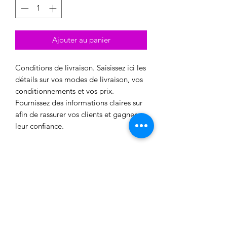
Ajouter au panier
Conditions de livraison. Saisissez ici les
détails sur vos modes de livraison, vos
conditionnements et vos prix.
Fournissez des informations claires sur
afin de rassurer vos clients et gagner
leur confiance.
DÉTAILS DE L'ARTICLE
Détails de l'article. Saisissez ici les
POLITIQUE D'ÉCHANGE ET DE
caractéristiques de l'article : taille,
matière et consignes d'entretien. Vous
REMBOURSEMENT
pouvez aussi ajouter des précisions
supplémentaires comme par exemple