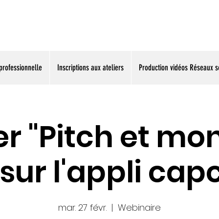
La vidéo accessible à tous
professionnelle
Inscriptions aux ateliers
Production vidéos Réseaux s
er "Pitch et m
sur l'appli cap
mar. 27 févr.
  |  
Webinaire