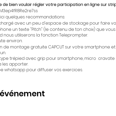
de bien vouloir régler votre participation en ligne sur strip
8wM3ep4fR8Re2re7ss
 voici quelques recommandations:
chargé avec un peu d'espace de stockage pour faire vos
hone un texte "Pitch" (le contenu de ton choix) que vou
 nous utiliserons la fonction Teleprompter.
ute environ.
ion de montage gratuite CAPCUT sur votre smartphone et 
un.
 type trépied avec grip pour smartphone, micro cravate 
 les apporter.
pe whatsapp pour diffuser vos exercices.
t événement