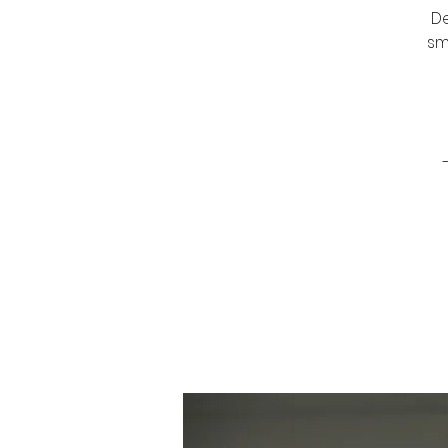
De
sm