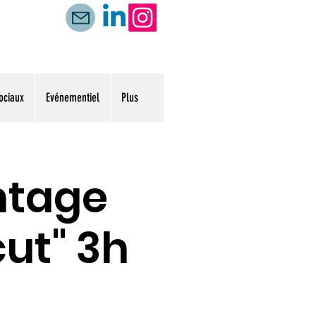
ociaux
Evénementiel
Plus
ontage
cut" 3h