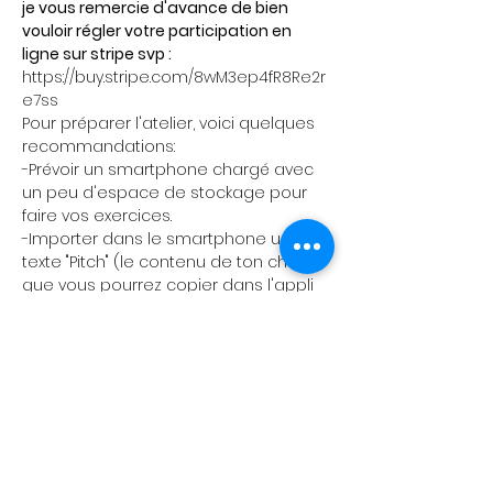
je vous remercie d'avance de bien 
vouloir régler votre participation en 
ligne sur stripe svp :
https://buy.stripe.com/8wM3ep4fR8Re2r
e7ss
Pour préparer l'atelier, voici quelques 
recommandations:
-Prévoir un smartphone chargé avec 
un peu d'espace de stockage pour 
faire vos exercices.
-Importer dans le smartphone un 
texte "Pitch" (le contenu de ton choix) 
que vous pourrez copier dans l'appli 
de montage quand nous utiliserons 
la fonction Teleprompter.
Le pitch peut durer 1 minute environ.
- Télécharger l'application de 
montage gratuite CAPCUT sur votre 
smartphone et sur votre ordinateur 
portable si vous en avez un.
Si tu as des accessoires type trépied 