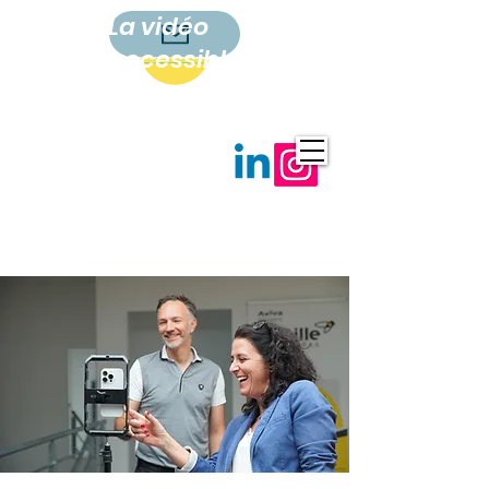
La vidéo
accessible
à tous