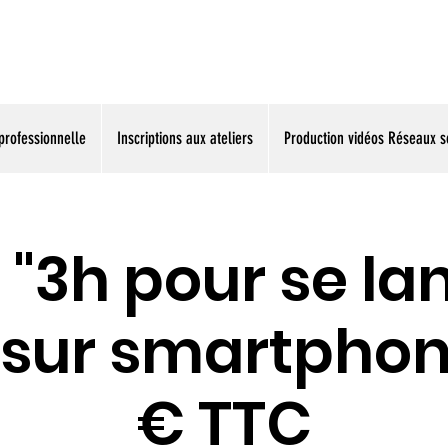
La vidéo accessible à tous
professionnelle
Inscriptions aux ateliers
Production vidéos Réseaux s
r "3h pour se la
 sur smartphon
€ TTC