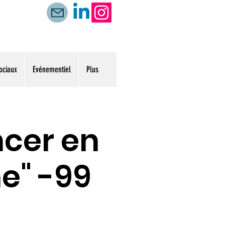
ociaux
Evénementiel
Plus
ncer en
e" -99