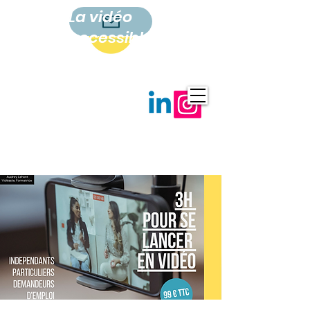
La vidéo
accessible
à tous