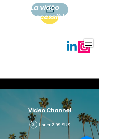
La vidéo
accessible
à tous
Video Channel
Louer 2,99 $US
$